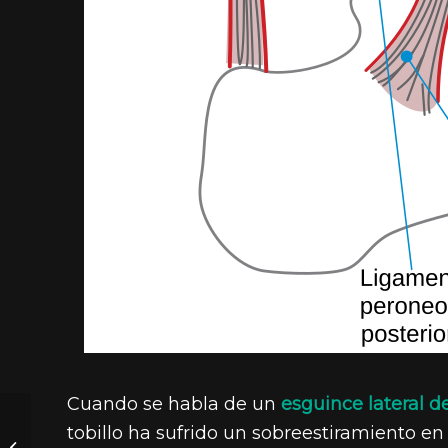
Cuando se habla de un
esguince lateral de
¿Qué es y dónde
tobillo ha sufrido un sobreestiramiento en 
tenemos la pata de