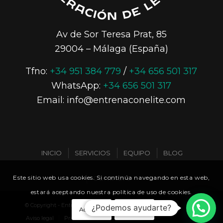
Av de Sor Teresa Prat, 85
29004 – Málaga (España)
Tfno:
+34 951 384 779
/
+34 656 501 317
WhatsApp:
+34 656 501 317
Email: info@entrenaconelite.com
INICIO
SERVICIOS
EQUIPO
BLOG
Este sitio web usa cookies. Si continúa navegando en esta web,
CONTACTO
estará aceptando nuestra política de uso de cookies.
© Copyright - Entrena con Élite
¿Podemos ayudarte?
Aceptar
Ocultar
Aviso legal
Privacidad
Uso de cookies