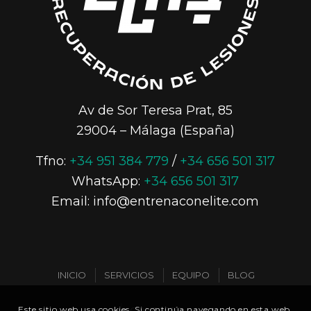
Av de Sor Teresa Prat, 85
29004 – Málaga (España)
Tfno:
+34 951 384 779
/
+34 656 501 317
WhatsApp:
+34 656 501 317
Email: info@entrenaconelite.com
INICIO
SERVICIOS
EQUIPO
BLOG
Este sitio web usa cookies. Si continúa navegando en esta web,
CONTACTO