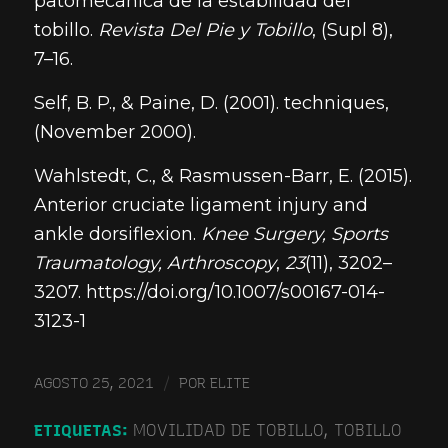
patomecánica de la estabilidad del
tobillo.
Revista Del Pie y Tobillo
, (Supl 8),
7–16.
Self, B. P., & Paine, D. (2001). techniques,
(November 2000).
Wahlstedt, C., & Rasmussen-Barr, E. (2015).
Anterior cruciate ligament injury and
ankle dorsiflexion.
Knee Surgery, Sports
Traumatology, Arthroscopy
,
23
(11), 3202–
3207. https://doi.org/10.1007/s00167-014-
3123-1
/
AGOSTO 25, 2021
POR
ELITE
ETIQUETAS:
MOVILIDAD DE TOBILLO
,
TOBILLO