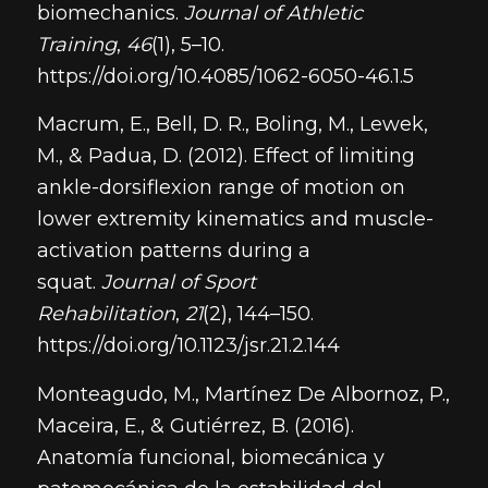
biomechanics.
Journal of Athletic
Training
,
46
(1), 5–10.
https://doi.org/10.4085/1062-6050-46.1.5
Macrum, E., Bell, D. R., Boling, M., Lewek,
M., & Padua, D. (2012). Effect of limiting
ankle-dorsiflexion range of motion on
lower extremity kinematics and muscle-
activation patterns during a
squat.
Journal of Sport
Rehabilitation
,
21
(2), 144–150.
https://doi.org/10.1123/jsr.21.2.144
Monteagudo, M., Martínez De Albornoz, P.,
Maceira, E., & Gutiérrez, B. (2016).
Anatomía funcional, biomecánica y