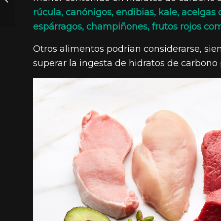
ideal para dormir?
rúcula, canónigos, endibias, kale, acelgas o
espárragos, champiñones, frutos rojos co
Otros alimentos podrían considerarse, sie
superar la ingesta de hidratos de carbono p