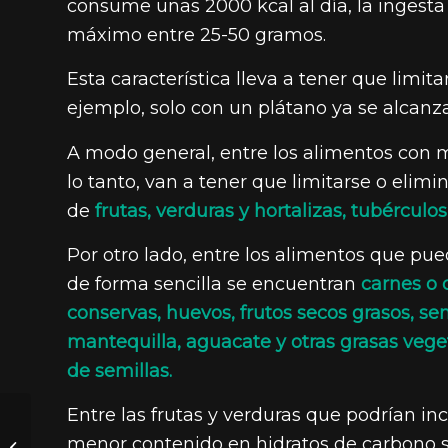
consume unas 2000 kcal al día, la ingest
máximo entre 25-50 gramos.
Esta característica lleva a tener que limi
ejemplo, solo con un plátano ya se alcanz
A modo general, entre los alimentos con 
lo tanto, van a tener que limitarse o eli
de
frutas, verduras y hortalizas, tubérculo
Por otro lado, entre los alimentos que pue
de forma sencilla se encuentran
carnes o 
conservas, huevos, frutos secos grasos, se
mantequilla, aguacate y otras grasas veget
de semillas.
Entre las frutas y verduras que podrían in
¿Hay una postura
menor contenido en hidratos de carbono 