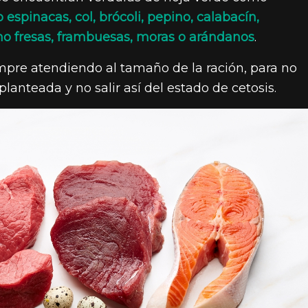
 espinacas, col, brócoli, pepino, calabacín,
mo fresas, frambuesas, moras o arándanos
.
mpre atendiendo al tamaño de la ración, para no
lanteada y no salir así del estado de cetosis.