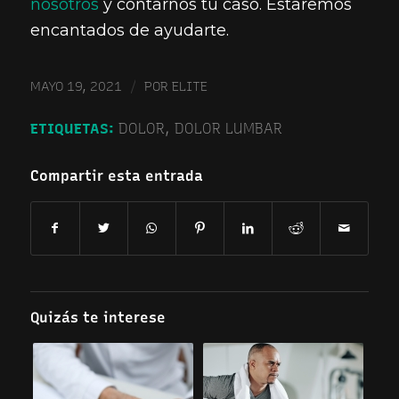
nosotros
y contarnos tu caso. Estaremos
encantados de ayudarte.
/
MAYO 19, 2021
POR
ELITE
ETIQUETAS:
DOLOR
,
DOLOR LUMBAR
Compartir esta entrada
Quizás te interese